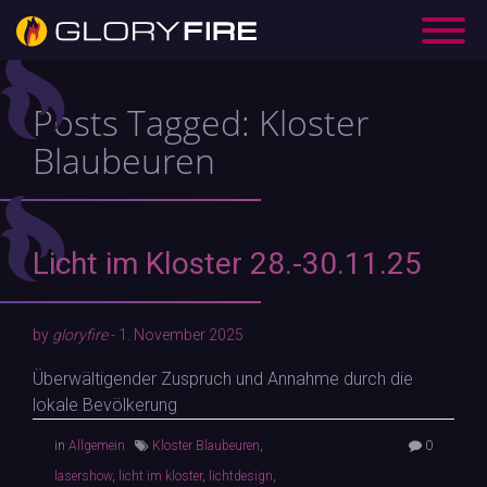
D
a
t
Posts Tagged:
Kloster
e
Blaubeuren
n
s
c
Licht im Kloster 28.-30.11.25
h
u
t
by
gloryfire
-
1. November 2025
z
I
Überwältigender Zuspruch und Annahme durch die
lokale Bevölkerung
m
p
in
Allgemein
Kloster Blaubeuren
,
0
r
lasershow
,
licht im kloster
,
lichtdesign
,