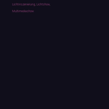
e
Lichtinszenierung
,
Lichtshow
,
s
Multimediashow
s
u
m