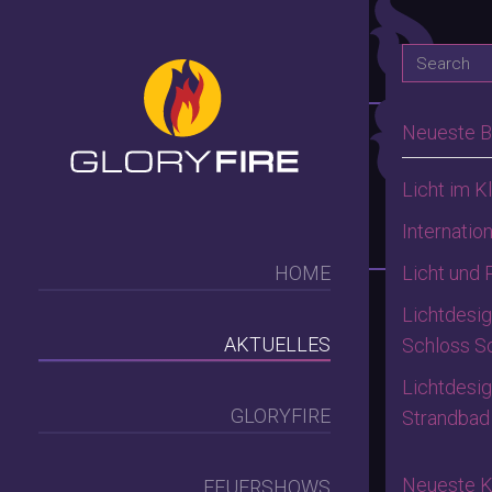
Month
Neueste B
Herr
Licht im K
Feu
Internation
Licht und
HOME
by
gloryfire
-
Lichtdesi
AKTUELLES
Schloss S
Wundersch
Lichtdesig
in
Allgemei
GLORYFIRE
Strandbad
Neueste 
FEUERSHOWS