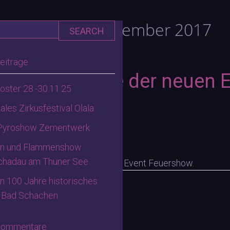
ly Archives:
November 2017
SEARCH
eiträge
liche Fotoserie der neuen 
loster 28.-30.11.25
ershow
ales Zirkusfestival Olala
 Pyroshow Zementwerk
11. November 2017
gn und Flammenshow
chadau am Thuner See
öne Bilderserie unserer neuen Event Feuershow.
n 100 Jahre historisches
n
 Bad Schachen
Kommentare